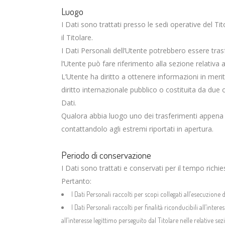
Luogo
I Dati sono trattati presso le sedi operative del Tit
il Titolare.
I Dati Personali dell’Utente potrebbero essere trasf
l’Utente può fare riferimento alla sezione relativa a
L’Utente ha diritto a ottenere informazioni in merit
diritto internazionale pubblico o costituita da due
Dati.
Qualora abbia luogo uno dei trasferimenti appena de
contattandolo agli estremi riportati in apertura.
Periodo di conservazione
I Dati sono trattati e conservati per il tempo richiest
Pertanto:
I Dati Personali raccolti per scopi collegati all’esecuzione 
I Dati Personali raccolti per finalità riconducibili all’inte
all’interesse legittimo perseguito dal Titolare nelle relative s