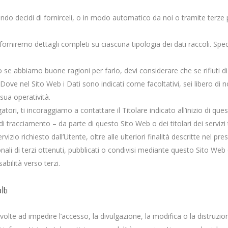
o decidi di fornirceli, o in modo automatico da noi o tramite terze part
forniremo dettagli completi su ciascuna tipologia dei dati raccoli. Specif
 se abbiamo buone ragioni per farlo, devi considerare che se rifiuti 
. Dove nel Sito Web i Dati sono indicati come facoltativi, sei libero di 
 sua operatività.
tori, ti incoraggiamo a contattare il Titolare indicato all’inizio di q
 di tracciamento – da parte di questo Sito Web o dei titolari dei servizi
ervizio richiesto dall’Utente, oltre alle ulteriori finalità descritte nel 
ali di terzi ottenuti, pubblicati o condivisi mediante questo Sito Web e 
abilità verso terzi.
lti
volte ad impedire l’accesso, la divulgazione, la modifica o la distruzi