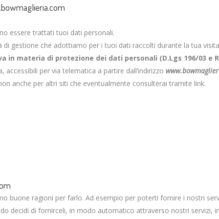
ww.bowmaglieria.com
o essere trattati tuoi dati personali.
di gestione che adottiamo per i tuoi dati raccolti durante la tua visita
va in materia di protezione dei dati personali (D.Lgs 196/03 
 accessibili per via telematica a partire dall’indirizzo
www.bowmaglier
non anche per altri siti che eventualmente consulterai tramite link.
com
 buone ragioni per farlo. Ad esempio per poterti fornire i nostri serv
ndo decidi di fornirceli, in modo automatico attraverso nostri servizi,