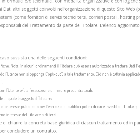
informatici e/o telematici, con modalità organizzative e con logiche str
ai Dati altri soggetti coinvolti nell’organizzazione di questo Sito We
terni (come fornitori di servizi tecnici terzi, corrieri postali, hosting 
ponsabili del Trattamento da parte del Titolare. L’elenco aggiornato 
in caso sussista una delle seguenti condizioni:
cifiche; Nota: in alcuni ordinamenti il Titolare può essere autorizzato a trattare Dati 
ando l’Utente non si opponga (“opt-out”) a tale trattamento. Ciò non è tuttavia applicabi
li;
con l’Utente e/o all’esecuzione di misure precontrattuali;
 al quale è soggetto il Titolare;
 interesse pubblico o per l’esercizio di pubblici poteri di cui è investito il Titolare;
mo interesse del Titolare o di terzi.
di chiarire la concreta base giuridica di ciascun trattamento ed in par
 per concludere un contratto.