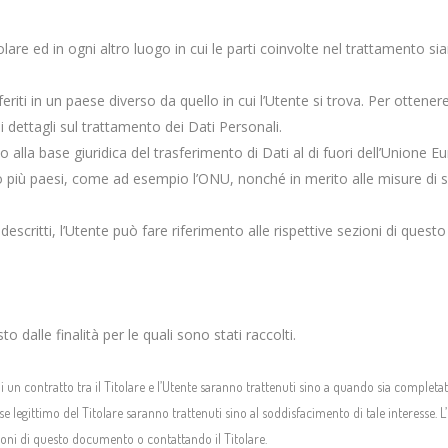
olare ed in ogni altro luogo in cui le parti coinvolte nel trattamento si
eriti in un paese diverso da quello in cui l’Utente si trova. Per ottener
i dettagli sul trattamento dei Dati Personali.
o alla base giuridica del trasferimento di Dati al di fuori dell’Unione
 o più paesi, come ad esempio l’ONU, nonché in merito alle misure di s
scritti, l’Utente può fare riferimento alle rispettive sezioni di ques
o dalle finalità per le quali sono stati raccolti.
di un contratto tra il Titolare e l’Utente saranno trattenuti sino a quando sia completat
resse legittimo del Titolare saranno trattenuti sino al soddisfacimento di tale interesse
ezioni di questo documento o contattando il Titolare.