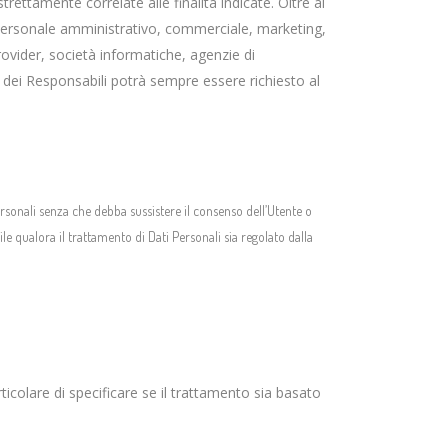
ettamente correlate alle finalità indicate. Oltre al
b (personale amministrativo, commerciale, marketing,
provider, società informatiche, agenzie di
dei Responsabili potrà sempre essere richiesto al
Personali senza che debba sussistere il consenso dell’Utente o
le qualora il trattamento di Dati Personali sia regolato dalla
ticolare di specificare se il trattamento sia basato