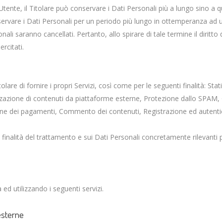
Utente, il Titolare può conservare i Dati Personali più a lungo sino 
servare i Dati Personali per un periodo più lungo in ottemperanza ad un
li saranno cancellati. Pertanto, allo spirare di tale termine il diritto d
rcitati.
olare di fornire i propri Servizi, così come per le seguenti finalità: Sta
zzazione di contenuti da piattaforme esterne, Protezione dallo SPAM, O
ione dei pagamenti, Commento dei contenuti, Registrazione ed autentic
e finalità del trattamento e sui Dati Personali concretamente rilevanti p
à ed utilizzando i seguenti servizi.
esterne